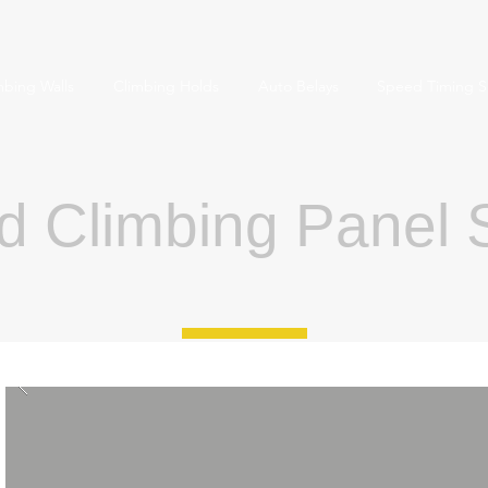
mbing Walls
Climbing Holds
Auto Belays
Speed Timing S
d Climbing Panel