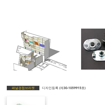
패널경첩브라켓
디자인등록 (제30-1059915호)